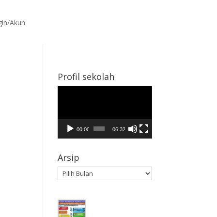
gin/Akun
Profil sekolah
Pemutar
Video
00:00
06:32
Arsip
Arsip